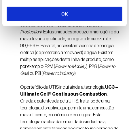
Pioneira em tecnologia de ponta, a UTIS tem
desenvolvido soluções inovadoras em todo o
OK
mundo, para garantir a eficiência energética, como
os sistemas UCHP® (
Ultimate Cell Hydrogen
Production
). Estas unidades produzem hidrogénio da
mais elevada qualidade, com grau de pureza até
99,999%. Para tal, necessitam apenas de energia
elétrica (de preferência renovável) e água. Existem
múltiplas aplicações desta linha de produto, como,
por exemplo: P2M (
Power to Mobility
), P2G (
Power to
Gas
) ou P2I (
Power to Industry
).
O portefólio da UTIS inclui ainda a tecnologia
UC3 –
Ultimate Cell® Continuous Combustion
.
Criada e patenteada pela UTIS, trata-se de uma
tecnologia disruptiva que permite uma combustão
mais eficiente, económica e ecológica. Esta
tecnologia é aplicada em unidades industriais,
nomeadamente fábricas de cimento, incineração de