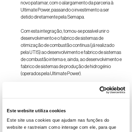
novo patamar, com o alargamento da parceria à
Ultimate Power, passando o investimento a ser
detido diretamente pela Semapa.
Com esta integração, tornou-se possível unir o
desenvolvimento e o fabrico de sistemas de
otimização de combustão contínua (já realizado
pela UTIS) ao desenvolvimento e fabrico de sistemas
de combustão interna e, ainda, ao desenvolvimento e
fabrico de sistemas de produção de hidrogénio
(operados pela Ultimate Power).
As perspetivas de crescimento e o aumento da
ambição gerados por esta parceria são realçados
pelos responsáveis das duas empresas. Ricardo
Pires, CEO da Semapa, salienta a importância da
Este website utiliza cookies
aposta em projetos centrados no
driver
da
Este site usa cookies que ajudam nas funções do
sustentabilidade. “É com grande satisfação e
website e rastreiam como interage com ele, para que
entusiasmo que partilhamos o reforço desta