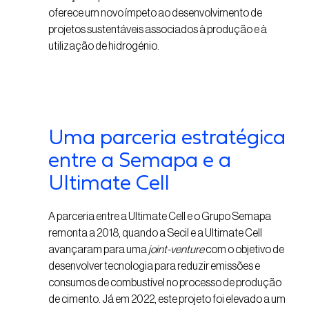
oferece um novo ímpeto ao desenvolvimento de
projetos sustentáveis associados à produção e à
utilização de hidrogénio.
Uma parceria estratégica
entre a Semapa e a
Ultimate Cell
A parceria entre a Ultimate Cell e o Grupo Semapa
remonta a 2018, quando a Secil e a Ultimate Cell
avançaram para uma
joint-venture
com o objetivo de
desenvolver tecnologia para reduzir emissões e
consumos de combustível no processo de produção
de cimento. Já em 2022, este projeto foi elevado a um