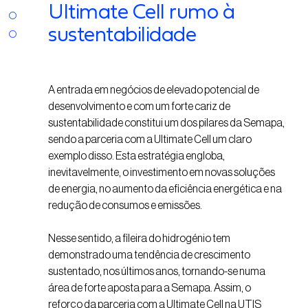
Ultimate Cell rumo à
sustentabilidade
A entrada em negócios de elevado potencial de
desenvolvimento e com um forte cariz de
sustentabilidade constitui um dos pilares da Semapa,
sendo a parceria com a Ultimate Cell um claro
exemplo disso. Esta estratégia engloba,
inevitavelmente, o investimento em novas soluções
de energia, no aumento da eficiência energética e na
redução de consumos e emissões.
Nesse sentido, a fileira do hidrogénio tem
demonstrado uma tendência de crescimento
sustentado, nos últimos anos, tornando-se numa
área de forte aposta para a Semapa. Assim, o
reforço da parceria com a Ultimate Cell na UTIS