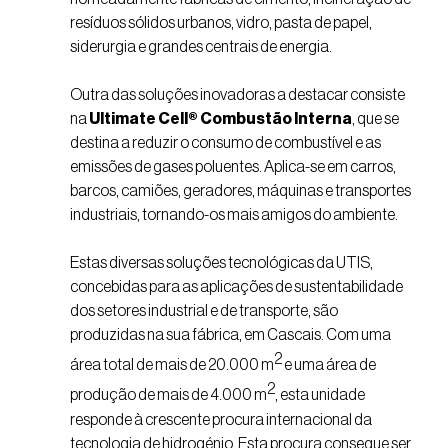
resíduos sólidos urbanos, vidro, pasta de papel,
siderurgia e grandes centrais de energia.
Outra das soluções inovadoras a destacar consiste
na
Ultimate Cell® Combustão Interna
, que se
destina a reduzir o consumo de combustível e as
emissões de gases poluentes. Aplica-se em carros,
barcos, camiões, geradores, máquinas e transportes
industriais, tornando-os mais amigos do ambiente.
Estas diversas soluções tecnológicas da UTIS,
concebidas para as aplicações de sustentabilidade
dos setores industrial e de transporte, são
produzidas na sua fábrica, em Cascais. Com uma
2
área total de mais de 20.000 m
e uma área de
2
produção de mais de 4.000 m
, esta unidade
responde à crescente procura internacional da
tecnologia de hidrogénio. Esta procura consegue ser