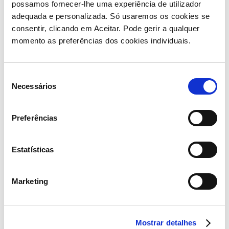
possamos fornecer-lhe uma experiência de utilizador
parceria na UTIS. Acreditamos na importância de
adequada e personalizada. Só usaremos os cookies se
investir em projetos de elevado potencial de
consentir, clicando em Aceitar. Pode gerir a qualquer
crescimento a nível global, que contribuem para a
momento as preferências dos cookies individuais.
sustentabilidade. Este é um desses projetos”, afirmou.
Também para a Ultimate Cell, empresa portuguesa
Seleção
que tem apostado fortemente na Investigação e no
Necessários
de
Desenvolvimento (I&D) de produtos centrados no
consentimento
hidrogénio (H₂), esta parceria representa, nas
Preferências
palavras do CEO, Vítor Gonçalo, “um grande
compromisso com o incremento da eficiência
energética e a redução da pegada carbónica”.
Estatísticas
Marketing
Aposta na inovação
Mostrar detalhes