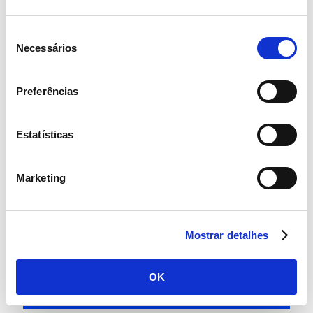
ESTATUTOS, REGULAMENTOS E
POLÍTICAS
Seleção
Necessários
de
consentimento
PRINCÍPIOS DE DIVERSIDADE
Preferências
Estatísticas
RELATÓRIOS DO GOVERNO
SOCIETÁRIO
Marketing
POLÍTICA DE REMUNERAÇÃO
Mostrar detalhes
CANAL DE COMUNICAÇÃO DE
OK
IRREGULARIDADES