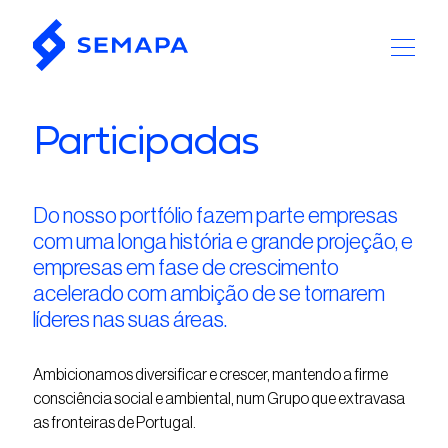
Participadas
Do nosso portfólio fazem parte empresas
com uma longa história e grande projeção, e
empresas em fase de crescimento
acelerado com ambição de se tornarem
líderes nas suas áreas.
Ambicionamos diversificar e
crescer, mantendo
a firme
consciência social e
ambiental, num
Grupo que extravasa
as fronteiras de Portugal.