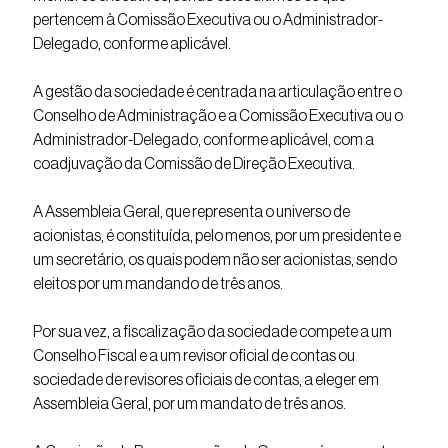
pertencem à Comissão Executiva ou o Administrador-
Delegado, conforme aplicável.
A gestão da sociedade é centrada na articulação entre o
Conselho de Administração e a Comissão Executiva ou o
Administrador-Delegado, conforme aplicável, com a
coadjuvação da Comissão de Direção Executiva.
A Assembleia Geral, que representa o universo de
acionistas, é constituída, pelo menos, por um presidente e
um secretário, os quais podem não ser acionistas, sendo
eleitos por um mandando de três anos.
Por sua vez, a fiscalização da sociedade compete a um
Conselho Fiscal e a um revisor oficial de contas ou
sociedade de revisores oficiais de contas, a eleger em
Assembleia Geral, por um mandato de três anos.