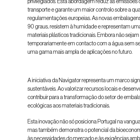
privilegiados. Esta abordagem reduz as emissões 
transporte e garante um maior controlo sobre a q
regulamentações europeias. As novas embalagens
90 graus, resistem à humidade e representam uma 
materiais plásticos tradicionais. Embora não sej
temporariamente em contacto com a água sem se d
uma gama mais ampla de aplicações no futuro.
A iniciativa da Navigator representa um marco sign
sustentáveis. Ao valorizar recursos locais e desenv
contribuir para a transformação do setor de embala
ecológicas aos materiais tradicionais.
Esta inovação não só posiciona Portugal na vang
mas também demonstra o potencial da bioeconomi
às necessidades do mercado e às exigências ambi