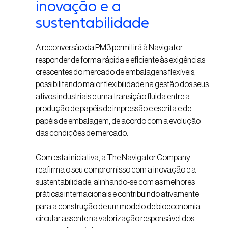
inovação e a
sustentabilidade
A reconversão da PM3 permitirá à Navigator
responder de forma rápida e eficiente às exigências
crescentes do mercado de embalagens flexíveis,
possibilitando maior flexibilidade na gestão dos seus
ativos industriais e uma transição fluida entre a
produção de papéis de impressão e escrita e de
papéis de embalagem, de acordo com a evolução
das condições de mercado.
Com esta iniciativa, a The Navigator Company
reafirma o seu compromisso com a inovação e a
sustentabilidade, alinhando-se com as melhores
práticas internacionais e contribuindo ativamente
para a construção de um modelo de bioeconomia
circular assente na valorização responsável dos