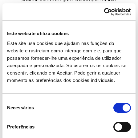
produtor neste mercado.
O projeto permitirá à Navigator consolidar a aposta
estratégica na produção de embalagens flexíveis
Este website utiliza cookies
para
food service/take away ou release liners
, nos
Este site usa cookies que ajudam nas funções do
quais a fibra de Eucalyptus globulus se tem afirmado
website e rastreiam como interage com ele, para que
como diferenciadora. É a natureza distintiva desta
possamos fornecer-lhe uma experiência de utilizador
fibra que permite a obtenção de krafts de elevada
adequada e personalizada. Só usaremos os cookies se
lisura, próximos de papéis friccionados sem perda de
consentir, clicando em Aceitar. Pode gerir a qualquer
espessura e baixa permeabilidade, fatores essenciais
momento as preferências dos cookies individuais.
a aplicações que envolvem revestimentos ou que
necessitam de elevada qualidade de impressão.
Seleção
Necessários
de
consentimento
Soluções inovadoras da
Preferências