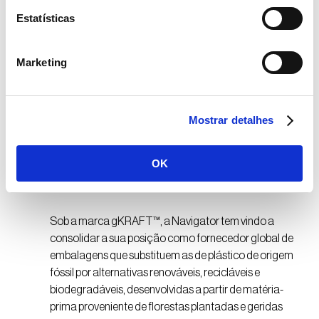
Navigator no mercado
Estatísticas
global de embalagens
flexíveis
Marketing
A reconversão da máquina PM3 vai contribuir para a
expansão do portfólio de produtos sustentáveis e de
soluções inovadoras baseadas na fibra de
Mostrar detalhes
Eucalyptus globulus, uma realidade comprovada
pelo crescimento contínuo da gama gKRAFT™ e
OK
pelo bom desempenho dos produtos de baixas
gramagens.
Sob a marca gKRAFT™, a Navigator tem vindo a
consolidar a sua posição como fornecedor global de
embalagens que substituem as de plástico de origem
fóssil por alternativas renováveis, recicláveis e
biodegradáveis, desenvolvidas a partir de matéria-
prima proveniente de florestas plantadas e geridas