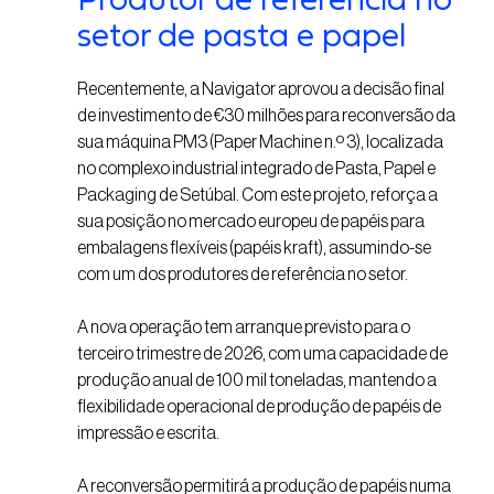
setor de pasta e papel
Recentemente, a Navigator aprovou a decisão final
de investimento de €30 milhões para reconversão da
sua máquina PM3 (Paper Machine n.º 3), localizada
no complexo industrial integrado de Pasta, Papel e
Packaging de Setúbal. Com este projeto, reforça a
sua posição no mercado europeu de papéis para
embalagens flexíveis (papéis kraft), assumindo-se
com um dos produtores de referência no setor.
A nova operação tem arranque previsto para o
terceiro trimestre de 2026, com uma capacidade de
produção anual de 100 mil toneladas, mantendo a
flexibilidade operacional de produção de papéis de
impressão e escrita.
A reconversão permitirá a produção de papéis numa