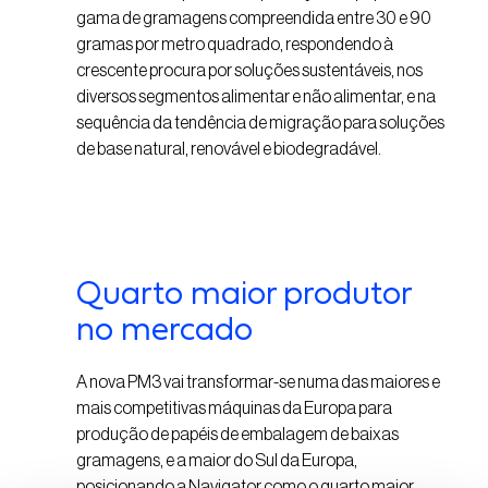
gama de gramagens compreendida entre 30 e 90
gramas por metro quadrado, respondendo à
crescente procura por soluções sustentáveis, nos
diversos segmentos alimentar e não alimentar, e na
sequência da tendência de migração para soluções
de base natural, renovável e biodegradável.
Quarto maior produtor
no mercado
A nova PM3 vai transformar-se numa das maiores e
mais competitivas máquinas da Europa para
produção de papéis de embalagem de baixas
gramagens, e a maior do Sul da Europa,
posicionando a Navigator como o quarto maior