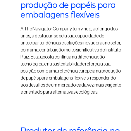
produção de papéis para
embalagens flexíveis
A The Navigator Company tem vindo, ao longo dos
anos, a destacar-se pela sua capacidade de
antecipar tendências e soluções inovadoras no setor,
com uma contribuição muito significativa do Instituto
Raiz. Esta aposta contínua na diferenciação
tecnológica e na sustentabilidade reforça a sua
posição como uma referência europeia na produção
de papéis para embalagens flexíveis, respondendo
aos desafios de um mercado cada vez mais exigente
e orientado para alternativas ecológicas.
Produtor de referência no