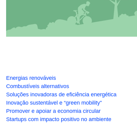
Energias renováveis
Combustíveis alternativos
Soluções inovadoras de eficiência energética
Inovação sustentável e “green mobility”
Promover e apoiar a economia circular
Startups com impacto positivo no ambiente