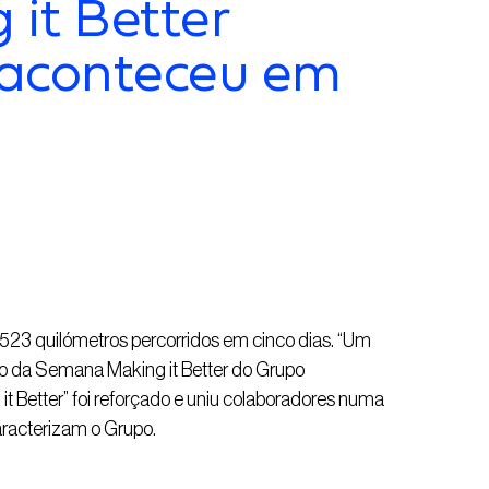
it Better
 aconteceu em
523 quilómetros percorridos em cinco dias.
“
Um
ção da Semana
Making
it
Better
do Grupo
g
it
Better
”
foi
reforç
ado
e
uni
u
colaboradores numa
caracterizam o Grupo.